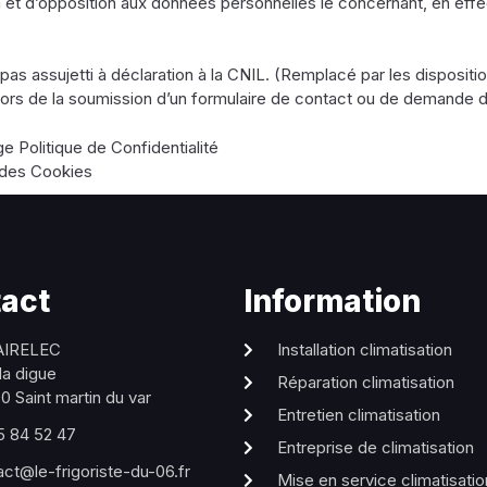
tion et d’opposition aux données personnelles le concernant, en 
 pas assujetti à déclaration à la CNIL. (Remplacé par les disposit
t lors de la soumission d’un formulaire de contact ou de demande 
age Politique de Confidentialité
e des Cookies
act
Information
AIRELEC
Installation climatisation
la digue
Réparation climatisation
 Saint martin du var
Entretien climatisation
5 84 52 47
Entreprise de climatisation
ct@le-frigoriste-du-06.fr
Mise en service climatisatio