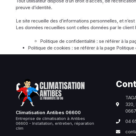
Tout utilisateur dispose d’un droit d’accès, de rectifica
preuve d’identité.
Le site recueille des d’informations personnelles, et n’est
Les données recueillies sont celles données par le clien
Politique de confidentialité : se référer à la p
Politique de cookies : se référer à la page Politiqu
Cont
TAG
320, 
06670
Climatisation Antibes 06600
Entreprise de climatisation à Antibes
04 6
06600 - Installation, entretien, réparation
clim
conta