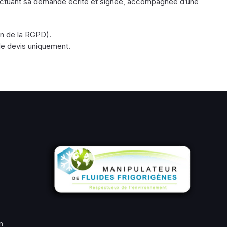
effectuant sa demande écrite et signée, accompagnée d’une
ion de la RGPD).
de devis uniquement.
n